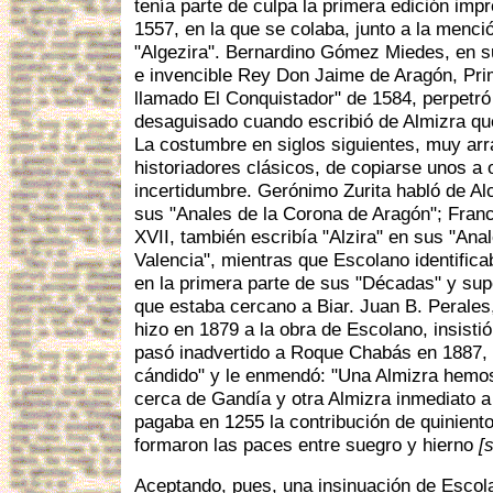
tenía parte de culpa la primera edición impr
1557, en la que se colaba, junto a la menci
"Algezira". Bernardino Gómez Miedes, en su
e invencible Rey Don Jaime de Aragón, Pr
llamado El Conquistador" de 1584, perpetró
desaguisado cuando escribió de Almizra qu
La costumbre en siglos siguientes, muy arr
historiadores clásicos, de copiarse unos a 
incertidumbre. Gerónimo Zurita habló de Alc
sus "Anales de la Corona de Aragón"; Franc
XVII, también escribía "Alzira" en sus "Ana
Valencia", mientras que Escolano identific
en la primera parte de sus "Décadas" y sup
que estaba cercano a Biar. Juan B. Perales
hizo en 1879 a la obra de Escolano, insisti
pasó inadvertido a Roque Chabás en 1887, 
cándido" y le enmendó: "Una Almizra hemos
cerca de Gandía y otra Almizra inmediato 
pagaba en 1255 la contribución de quiniento
formaron las paces entre suegro y hierno
[s
Aceptando, pues, una insinuación de Esco