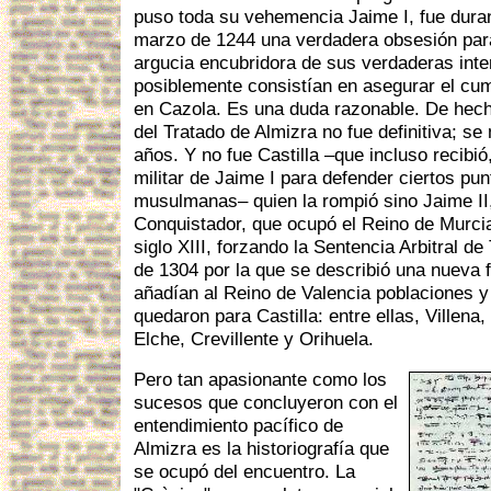
puso toda su vehemencia Jaime I, fue duran
marzo de 1244 una verdadera obsesión para
argucia encubridora de sus verdaderas inte
posiblemente consistían en asegurar el cu
en Cazola. Es una duda razonable. De hecho
del Tratado de Almizra no fue definitiva; s
años. Y no fue Castilla –que incluso recibi
militar de Jaime I para defender ciertos pun
musulmanas– quien la rompió sino Jaime II,
Conquistador, que ocupó el Reino de Murcia
siglo XIII, forzando la Sentencia Arbitral de
de 1304 por la que se describió una nueva f
añadían al Reino de Valencia poblaciones y
quedaron para Castilla: entre ellas, Villena,
Elche, Crevillente y Orihuela.
Pero tan apasionante como los
sucesos que concluyeron con el
entendimiento pacífico de
Almizra es la historiografía que
se ocupó del encuentro. La