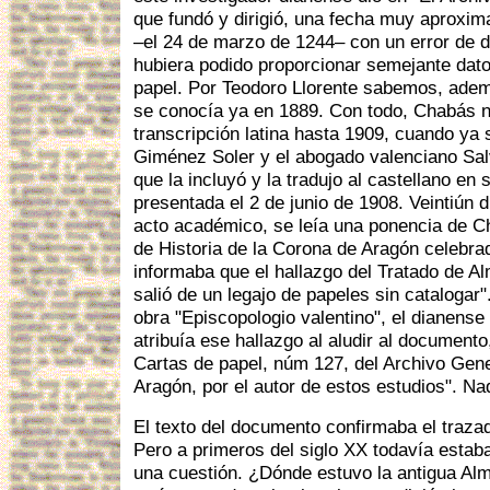
que fundó y dirigió, una fecha muy aproxim
–el 24 de marzo de 1244– con un error de d
hubiera podido proporcionar semejante dato
papel. Por Teodoro Llorente sabemos, ade
se conocía ya en 1889. Con todo, Chabás n
transcripción latina hasta 1909, cuando ya 
Giménez Soler y el abogado valenciano Sa
que la incluyó y la tradujo al castellano en 
presentada el 2 de junio de 1908. Veintiún 
acto académico, se leía una ponencia de C
de Historia de la Corona de Aragón celebra
informaba que el hallazgo del Tratado de Al
salió de un legajo de papeles sin catalogar"
obra "Episcopologio valentino", el dianense
atribuía ese hallazgo al aludir al documento
Cartas de papel, núm 127, del Archivo Gene
Aragón, por el autor de estos estudios". Nad
El texto del documento confirmaba el trazad
Pero a primeros del siglo XX todavía estab
una cuestión. ¿Dónde estuvo la antigua Alm