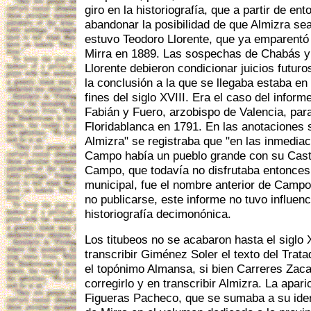
giro en la historiografía, que a partir de e
abandonar la posibilidad de que Almizra s
estuvo Teodoro Llorente, que ya emparentó
Mirra en 1889. Las sospechas de Chabás y 
Llorente debieron condicionar juicios futuro
la conclusión a la que se llegaba estaba en
fines del siglo XVIII. Era el caso del info
Fabián y Fuero, arzobispo de Valencia, para
Floridablanca en 1791. En las anotaciones 
Almizra" se registraba que "en las inmediac
Campo había un pueblo grande con su Casti
Campo, que todavía no disfrutaba entonces
municipal, fue el nombre anterior de Campo
no publicarse, este informe no tuvo influenc
historiografía decimonónica.
Los titubeos no se acabaron hasta el siglo 
transcribir Giménez Soler el texto del Trata
el topónimo Almansa, si bien Carreres Zaca
corregirlo y en transcribir Almizra. La apari
Figueras Pacheco, que se sumaba a su ide