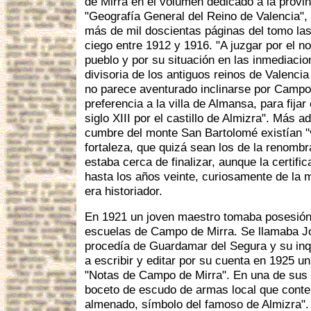
de Mirra en el volumen dedicado a la provin
"Geografía General del Reino de Valencia", 
más de mil doscientas páginas del tomo las
ciego entre 1912 y 1916. "A juzgar por el n
pueblo y por su situación en las inmediacion
divisoria de los antiguos reinos de Valenci
no parece aventurado inclinarse por Campo
preferencia a la villa de Almansa, para fijar
siglo XIII por el castillo de Almizra". Más a
cumbre del monte San Bartolomé existían "v
fortaleza, que quizá sean los de la renombr
estaba cerca de finalizar, aunque la certifica
hasta los años veinte, curiosamente de la 
era historiador.
En 1921 un joven maestro tomaba posesión 
escuelas de Campo de Mirra. Se llamaba J
procedía de Guardamar del Segura y su inqu
a escribir y editar por su cuenta en 1925 un
"Notas de Campo de Mirra". En una de sus 
boceto de escudo de armas local que conten
almenado, símbolo del famoso de Almizra".