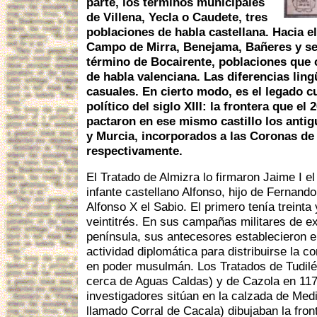
parte, los términos municipales
de Villena, Yecla o Caudete, tres
poblaciones de habla castellana. Hacia e
Campo de Mirra, Benejama, Bañeres y se 
término de Bocairente, poblaciones que c
de habla valenciana. Las diferencias ling
casuales. En cierto modo, es el legado c
político del siglo XIII: la frontera que e
pactaron en ese mismo castillo los antig
y Murcia, incorporados a las Coronas de 
respectivamente.
El Tratado de Almizra lo firmaron Jaime I el
infante castellano Alfonso, hijo de Fernando 
Alfonso X el Sabio. El primero tenía treinta
veintitrés. En sus campañas militares de e
península, sus antecesores establecieron en
actividad diplomática para distribuirse la co
en poder musulmán. Los Tratados de Tudilé
cerca de Aguas Caldas) y de Cazola en 117
investigadores sitúan en la calzada de Medin
llamado Corral de Cacala) dibujaban la fr