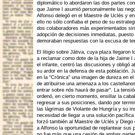
diplomático lo abordaron las dos partes con 
que Jaime I asumió personalmente las negoc
Alfonso delegó en el Maestre de Uclés y e
ello no sólo confiaba el peso de su estrateg
dos colaboradores más experimentados sino
adopción de decisiones inmediatas, puest
demoraban respuestas con la excusa de ten
El litigio sobre Játiva, cuya plaza llegaron 
a reclamar como dote de la hija de Jaime I 
el infante, centró las discusiones y obligó 
su ardor en la defensa de esta población. J
en la "Crònica" una imagen de dureza en el 
de atribuirse una amenaza a los castellanos
entrar sobre nós haurá de pasar". La tensió
ordenó, en cierto momento, ensillar la cabal
regresar a sus posiciones, dando por termi
las lágrimas de Violante de Hungría y su ins
necesidad de llegar a una solución pacífica
forzó también al Maestre de Uclés y Diego
a Alfonso la oportunidad de replantear sus 
no fue más que una cesión de ambas partes