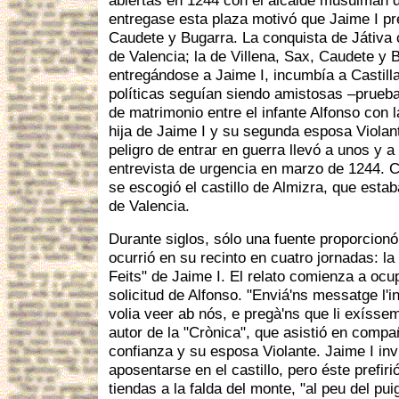
abiertas en 1244 con el alcaide musulmán d
entregase esta plaza motivó que Jaime I pre
Caudete y Bugarra. La conquista de Játiva 
de Valencia; la de Villena, Sax, Caudete y
entregándose a Jaime I, incumbía a Castill
políticas seguían siendo amistosas –prueba
de matrimonio entre el infante Alfonso con l
hija de Jaime I y su segunda esposa Violan
peligro de entrar en guerra llevó a unos y a
entrevista de urgencia en marzo de 1244. 
se escogió el castillo de Almizra, que esta
de Valencia.
Durante siglos, sólo una fuente proporcionó
ocurrió en su recinto en cuatro jornadas: la 
Feits" de Jaime I. El relato comienza a ocup
solicitud de Alfonso. "Enviá'ns messatge l'i
volia veer ab nós, e pregà'ns que li exíssem
autor de la "Crònica", que asistió en comp
confianza y su esposa Violante. Jaime I invi
aposentarse en el castillo, pero éste prefi
tiendas a la falda del monte, "al peu del pui