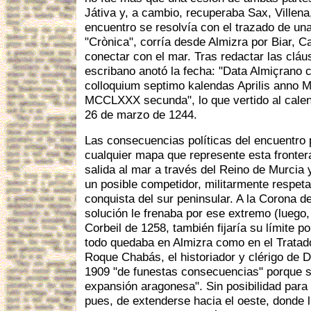
Játiva y, a cambio, recuperaba Sax, Villena
encuentro se resolvía con el trazado de una
"Crònica", corría desde Almizra por Biar, Ca
conectar con el mar. Tras redactar las cláu
escribano anotó la fecha: "Data Almiçrano 
colloquium septimo kalendas Aprilis anno 
MCCLXXX secunda", lo que vertido al calend
26 de marzo de 1244.
Las consecuencias políticas del encuentro
cualquier mapa que represente esta fronter
salida al mar a través del Reino de Murcia 
un posible competidor, militarmente respetab
conquista del sur peninsular. A la Corona d
solución le frenaba por ese extremo (luego,
Corbeil de 1258, también fijaría su límite po
todo quedaba en Almizra como en el Tratad
Roque Chabás, el historiador y clérigo de 
1909 "de funestas consecuencias" porque si
expansión aragonesa". Sin posibilidad para
pues, de extenderse hacia el oeste, donde 