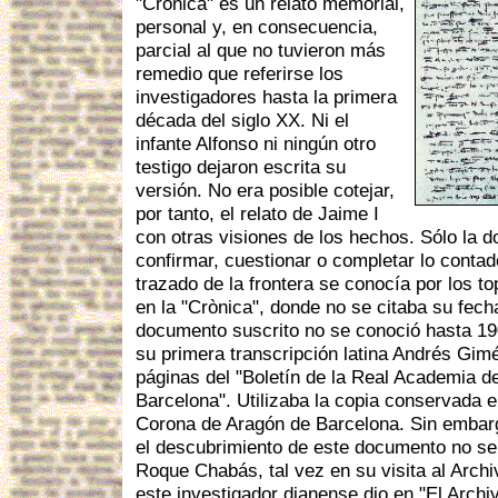
"Crònica" es un relato memorial,
personal y, en consecuencia,
parcial al que no tuvieron más
remedio que referirse los
investigadores hasta la primera
década del siglo XX. Ni el
infante Alfonso ni ningún otro
testigo dejaron escrita su
versión. No era posible cotejar,
por tanto, el relato de Jaime I
con otras visiones de los hechos. Sólo la 
confirmar, cuestionar o completar lo contad
trazado de la frontera se conocía por los 
en la "Crònica", donde no se citaba su fecha
documento suscrito no se conoció hasta 19
su primera transcripción latina Andrés Gim
páginas del "Boletín de la Real Academia d
Barcelona". Utilizaba la copia conservada e
Corona de Aragón de Barcelona. Sin embar
el descubrimiento de este documento no se 
Roque Chabás, tal vez en su visita al Arch
este investigador dianense dio en "El Archivo