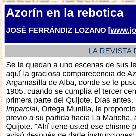
Azorín en la rebotica
JOSÉ FERRÁNDIZ LOZANO [
www.jo
LA REVISTA 
Se le quedan a uno escenas de sus l
aquí la graciosa comparecencia de Azo
Argamasilla de Alba, donde se le pus
1905, cuando se cumplía el tercer cent
primera parte del Quijote. Días antes, 
Imparcial
, Ortega Munilla, le proporc
previo a su partida hacia La Mancha, a
Quijote. "Ahí tiene usted ese chisme p
avisó después de darle instrucciones: