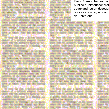
David Garrido ha realiza
publicó el historiador d
seguridad, quien descubri
la dio a conocer, en ca
de Barcelona.