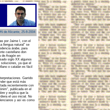
 de Alicante, 25-8-2004
as por Jaime I, con el
a llengua natural" se
edencia árabe, para
ante castellano don
na de Aragón en
pasado siglo XX algunos
 soluciones, ya que el
llano o catalán es fácil
terpretaciones. Garrido
tender que está más
itada recientemente con
opònim", publicada en el
mbre y explica que la
iera el uso inicial. No
alencianos y así es como