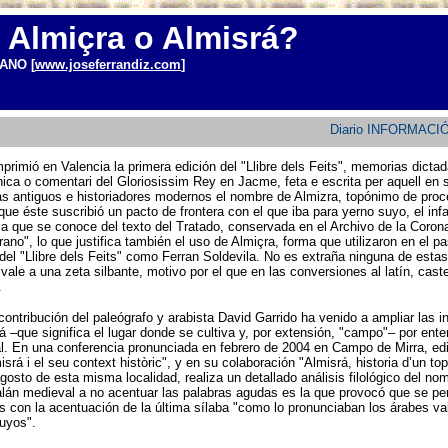
 Almiçra o Almisrá?
ANO [
www.joseferrandiz.com
]
Diario INFORMACIÓN
rimió en Valencia la primera edición del "Llibre dels Feits", memorias dictad
ica o comentari del Gloriosissim Rey en Jacme, feta e escrita per aquell en s
as antiguos e historiadores modernos el nombre de Almizra, topónimo de proc
que éste suscribió un pacto de frontera con el que iba para yerno suyo, el inf
ia que se conoce del texto del Tratado, conservada en el Archivo de la Coro
rano", lo que justifica también el uso de Almiçra, forma que utilizaron en el 
 del "Llibre dels Feits" como Ferran Soldevila. No es extraña ninguna de estas
ale a una zeta silbante, motivo por el que en las conversiones al latín, caste
.
ontribución del paleógrafo y arabista David Garrido ha venido a ampliar las in
á –que significa el lugar donde se cultiva y, por extensión, "campo"– por en
al. En una conferencia pronunciada en febrero de 2004 en Campo de Mirra, ed
misrá i el seu context històric", y en su colaboración "Almisrá, historia d’un t
osto de esta misma localidad, realiza un detallado análisis filológico del no
talán medieval a no acentuar las palabras agudas es la que provocó que se perd
s con la acentuación de la última sílaba "como lo pronunciaban los árabes v
suyos".