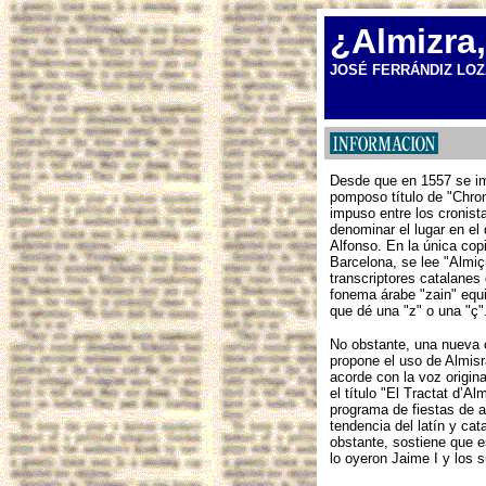
¿Almizra,
JOSÉ FERRÁNDIZ LOZ
Desde que en 1557 se imp
pomposo título de "Chron
impuso entre los cronist
denominar el lugar en el 
Alfonso. En la única cop
Barcelona, se lee "Almiç
transcriptores catalanes
fonema árabe "zain" equiv
que dé una "z" o una "ç"
No obstante, una nueva c
propone el uso de Almisr
acorde con la voz origin
el título "El Tractat d’Al
programa de fiestas de ag
tendencia del latín y ca
obstante, sostiene que e
lo oyeron Jaime I y los 